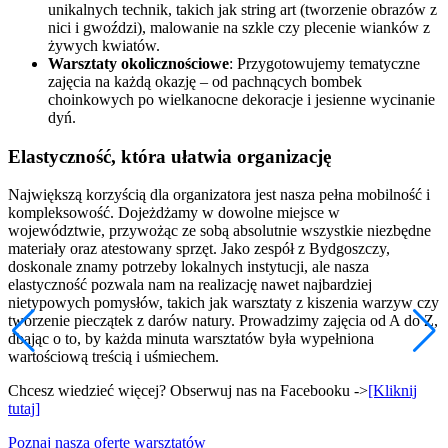
unikalnych technik, takich jak string art (tworzenie obrazów z
nici i gwoździ), malowanie na szkle czy plecenie wianków z
żywych kwiatów.
Warsztaty okolicznościowe
: Przygotowujemy tematyczne
zajęcia na każdą okazję – od pachnących bombek
choinkowych po wielkanocne dekoracje i jesienne wycinanie
dyń.
Elastyczność, która ułatwia organizację
Największą korzyścią dla organizatora jest nasza pełna mobilność i
kompleksowość. Dojeżdżamy w dowolne miejsce w
województwie, przywożąc ze sobą absolutnie wszystkie niezbędne
materiały oraz atestowany sprzęt. Jako zespół z Bydgoszczy,
doskonale znamy potrzeby lokalnych instytucji, ale nasza
elastyczność pozwala nam na realizację nawet najbardziej
nietypowych pomysłów, takich jak warsztaty z kiszenia warzyw czy
tworzenie pieczątek z darów natury. Prowadzimy zajęcia od A do Z,
dbając o to, by każda minuta warsztatów była wypełniona
wartościową treścią i uśmiechem.
Chcesz wiedzieć więcej? Obserwuj nas na Facebooku ->
[Kliknij
tutaj]
Poznaj naszą ofertę warsztatów