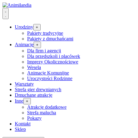
Urodziny
+
Pakiety tradycyjne
Pakiety z dmuchańcami
Animacje
+
Dla firm i agencji
Dla przedszkoli i placówek
Imprezy Okolicznościowe
Wesela
Animacje Komunijne
Uroczystości Rodzinne
Warsztaty
Strefa gier drewnianych
Dmuchane atrakcje
Inne
+
Atrakcje dodatkowe
Strefa malucha
Pokazy
Kontakt
Sklep