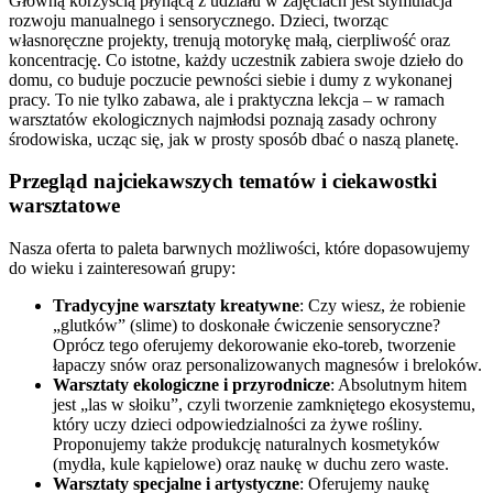
Główną korzyścią płynącą z udziału w zajęciach jest stymulacja
rozwoju manualnego i sensorycznego. Dzieci, tworząc
własnoręczne projekty, trenują motorykę małą, cierpliwość oraz
koncentrację. Co istotne, każdy uczestnik zabiera swoje dzieło do
domu, co buduje poczucie pewności siebie i dumy z wykonanej
pracy. To nie tylko zabawa, ale i praktyczna lekcja – w ramach
warsztatów ekologicznych najmłodsi poznają zasady ochrony
środowiska, ucząc się, jak w prosty sposób dbać o naszą planetę.
Przegląd najciekawszych tematów i ciekawostki
warsztatowe
Nasza oferta to paleta barwnych możliwości, które dopasowujemy
do wieku i zainteresowań grupy:
Tradycyjne warsztaty kreatywne
: Czy wiesz, że robienie
„glutków” (slime) to doskonałe ćwiczenie sensoryczne?
Oprócz tego oferujemy dekorowanie eko-toreb, tworzenie
łapaczy snów oraz personalizowanych magnesów i breloków.
Warsztaty ekologiczne i przyrodnicze
: Absolutnym hitem
jest „las w słoiku”, czyli tworzenie zamkniętego ekosystemu,
który uczy dzieci odpowiedzialności za żywe rośliny.
Proponujemy także produkcję naturalnych kosmetyków
(mydła, kule kąpielowe) oraz naukę w duchu zero waste.
Warsztaty specjalne i artystyczne
: Oferujemy naukę