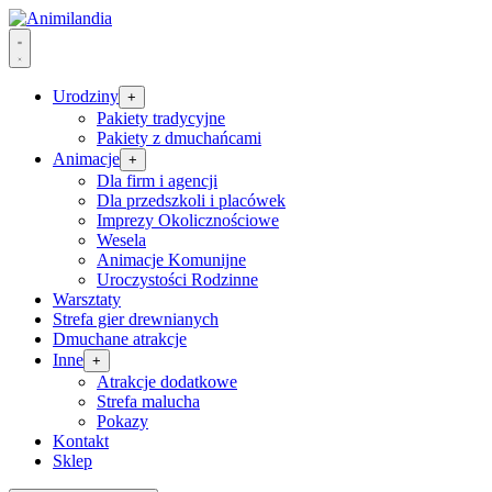
Urodziny
+
Pakiety tradycyjne
Pakiety z dmuchańcami
Animacje
+
Dla firm i agencji
Dla przedszkoli i placówek
Imprezy Okolicznościowe
Wesela
Animacje Komunijne
Uroczystości Rodzinne
Warsztaty
Strefa gier drewnianych
Dmuchane atrakcje
Inne
+
Atrakcje dodatkowe
Strefa malucha
Pokazy
Kontakt
Sklep