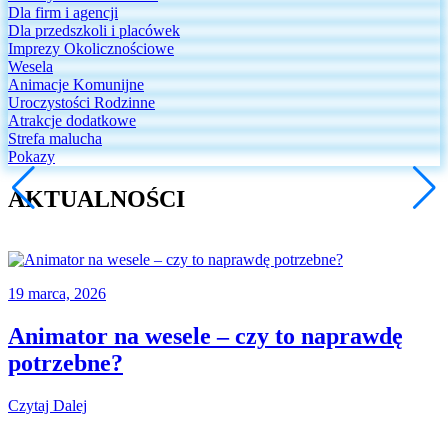
Dla firm i agencji
Dla przedszkoli i placówek
Imprezy Okolicznościowe
Wesela
Animacje Komunijne
Uroczystości Rodzinne
Atrakcje dodatkowe
Strefa malucha
Pokazy
AKTUALNOŚCI
19 marca, 2026
Animator na wesele – czy to naprawdę
potrzebne?
Czytaj Dalej