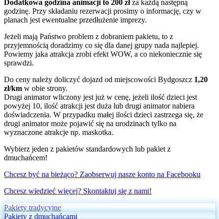
Dodatkowa godzina animacji to 200 zł
za każdą następną
godzinę. Przy składaniu rezerwacji prosimy o informację, czy w
planach jest ewentualne przedłużenie imprezy.
Jeżeli mają Państwo problem z dobraniem pakietu, to z
przyjemnością doradzimy co się dla danej grupy nada najlepiej.
Powiemy jaka atrakcja zrobi efekt WOW, a co niekoniecznie się
sprawdzi.
Do ceny należy doliczyć dojazd od miejscowości Bydgoszcz
1,20
zł/km
w obie strony.
Drugi animator wliczony jest już w cenę, jeżeli ilość dzieci jest
powyżej 10, ilość atrakcji jest duża lub drugi animator nabiera
doświadczenia. W przypadku małej ilości dzieci zastrzega się, że
drugi animator może pojawić się na urodzinach tylko na
wyznaczone atrakcje np. maskotka.
Wybierz jeden z pakietów standardowych lub pakiet z
dmuchańcem!
Chcesz być na bieżąco? Zaobserwuj nasze konto na Facebooku
Chcesz wiedzieć więcej? Skontaktuj się z nami!
Pakiety tradycyjne
Pakiety z dmuchańcami