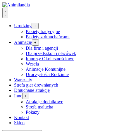
Urodziny
+
Pakiety tradycyjne
Pakiety z dmuchańcami
Animacje
+
Dla firm i agencji
Dla przedszkoli i placówek
Imprezy Okolicznościowe
Wesela
Animacje Komunijne
Uroczystości Rodzinne
Warsztaty
Strefa gier drewnianych
Dmuchane atrakcje
Inne
+
Atrakcje dodatkowe
Strefa malucha
Pokazy
Kontakt
Sklep